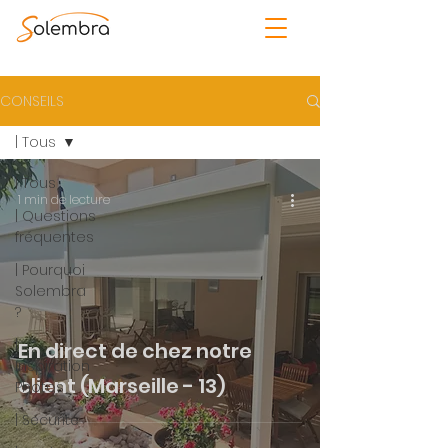
CONSEILS
| Tous
| Tous
1 min de lecture
| Questions
fréquentes
| Pourquoi
Solembra
?
|
En direct de chez notre
Inspiration
client (Marseille - 13)
Photos
| Sécurité