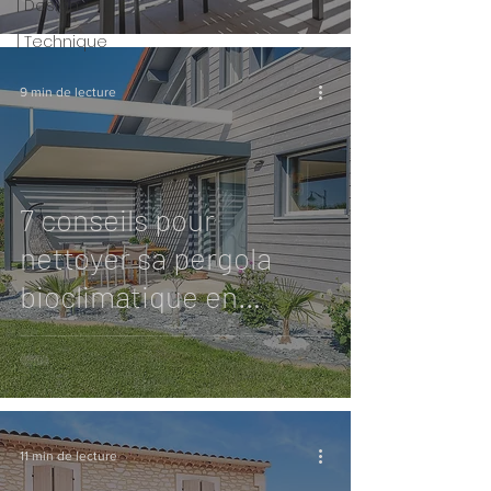
| Design
| Technique
9 min de lecture
7 conseils pour
nettoyer sa pergola
bioclimatique en
aluminium : lames,
structure & accessoires
11 min de lecture