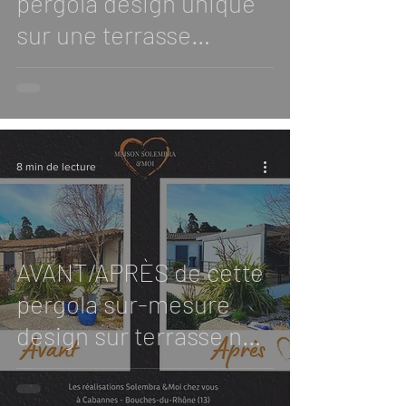
pergola design unique
sur une terrasse
atypique avec avancée
de toit en pente ?
8 min de lecture
AVANT/APRÈS de cette
pergola sur-mesure
design sur terrasse non
rectangulaire, à
Cabannes (13)