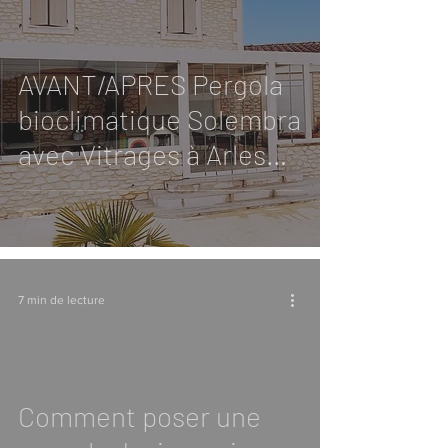
AVANT/APRES Pergola
bioclimatique Solembra
avec Vitrages à Arles
dans les Bouches-du-
Rhône
7 min de lecture
Comment poser une