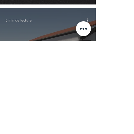
5 min de lecture
Avant/Après & plans 3D
de cette Pergola
bioclimatique sur
mesure à Viriat, dans
l'Ain (01)
4 min de lecture